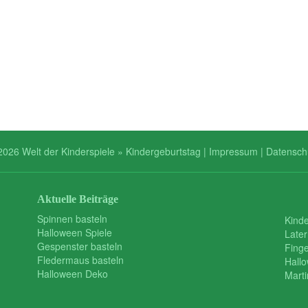
2026 Welt der Kinderspiele » Kindergeburtstag |
Impressum
|
Datensch
Aktuelle Beiträge
Spinnen basteln
Kind
Halloween Spiele
Later
Gespenster basteln
Finge
Fledermaus basteln
Hall
Halloween Deko
Mart