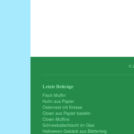
© 
Letzte Beiträge
Fisch-Muffin
Huhn aus Papier
Osternest mit Kresse
Clown aus Papier basteln
Clown-Muffins
Schneeballschlacht im Glas
Halloween-Gebäck aus Blätterteig