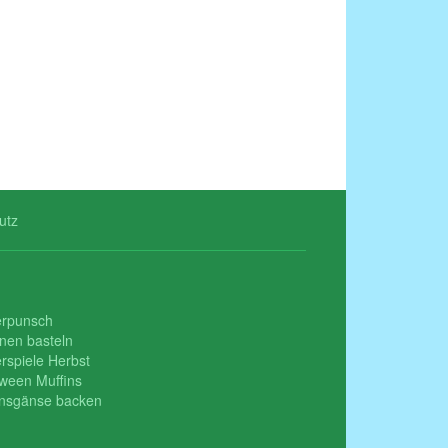
utz
erpunsch
nen basteln
rspiele Herbst
oween Muffins
insgänse backen