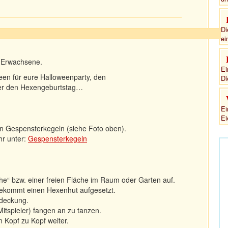
Di
ei
d Erwachsene.
Ei
een für eure Halloweenparty, den
Di
der den Hexengeburtstag…
Ei
Ei
ten Gespensterkegeln (siehe Foto oben).
hr unter:
Gespensterkegeln
äche“ bzw. einer freien Fläche im Raum oder Garten auf.
 bekommt einen Hexenhut aufgesetzt.
edeckung.
Mitspieler) fangen an zu tanzen.
 Kopf zu Kopf weiter.