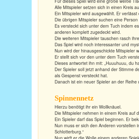
Für dieses Spiel wird eine große weiße Tis
Alle Mitspieler setzen sich in einen Kreis 
Ein Mitspieler wird ausgewählt. Er verläs
Die übrigen Mitspieler suchen eine Person 
Es versteckt sich unter dem Tuch indem es
anderen komplett zugedeckt wird.
Die weiteren Mitspieler tauschen rasch ihre
Das Spiel wird noch interessanter und mys
Nun wird der hinausgeschickte Mitspieler w
Er stellt sich vor den unter dem Tuch verst
Dieses antwortet ihn mit: „Huuuhuuu, du h
Der Spieler soll jetzt anhand der Stimme 
als Gespenst versteckt hat.
Danach ist ein neuer Spieler an der Reihe
Spinnennetz
Hierzu benötigt ihr ein Wollknäuel.
Die Mitspieler nehmen in einem Kreis auf 
Ein Spieler darf das Spiel beginnen. Er b
Nun muss er sich den Anderen vorstellen i
Schlotterburg.“
Nun wirft er die Wolle einem anderen Spiel