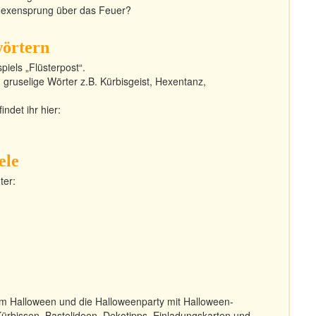
Hexensprung über das Feuer?
wörtern
piels „Flüsterpost“.
gruselige Wörter z.B. Kürbisgeist, Hexentanz,
indet ihr hier:
ele
ter:
m Halloween und die Halloweenparty mit Halloween-
rbissen, Bastelideen, Dekotipps, Einladungskarten und