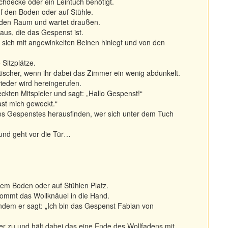
chdecke oder ein Leintuch benötigt.
auf den Boden oder auf Stühle.
st den Raum und wartet draußen.
aus, die das Gespenst ist.
 sich mit angewinkelten Beinen hinlegt und von den
 Sitzplätze.
tischer, wenn ihr dabei das Zimmer ein wenig abdunkelt.
ieder wird hereingerufen.
eckten Mitspieler und sagt: „Hallo Gespenst!“
ast mich geweckt.“
des Gespenstes herausfinden, wer sich unter dem Tuch
 und geht vor die Tür…
dem Boden oder auf Stühlen Platz.
ekommt das Wollknäuel in die Hand.
ndem er sagt: „Ich bin das Gespenst Fabian von
er zu und hält dabei das eine Ende des Wollfadens mit