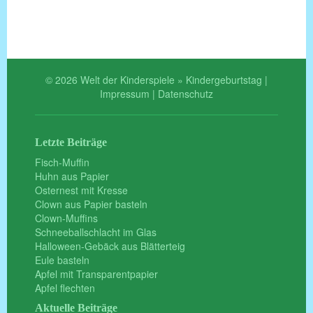
© 2026 Welt der Kinderspiele » Kindergeburtstag |
Impressum
|
Datenschutz
Letzte Beiträge
Fisch-Muffin
Huhn aus Papier
Osternest mit Kresse
Clown aus Papier basteln
Clown-Muffins
Schneeballschlacht im Glas
Halloween-Gebäck aus Blätterteig
Eule basteln
Apfel mit Transparentpapier
Apfel flechten
Aktuelle Beiträge