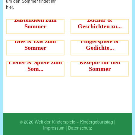
um den Sommer findet ihr
hier.
Bastelideen zum
Bücher &
Sommer
Geschichten zu...
Dies & Das zum
Fingerspiele &
Sommer
Gedichte...
Lieder & Spiele zum
Rezepte für den
Som...
Sommer
© 2026 Welt der Kinderspiele » Kindergeburtstag |
Impressum
|
Datenschutz