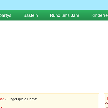
partys
Basteln
Rund ums Jahr
Kinderre
bst
»
Fingerspiele Herbst
Ve
un