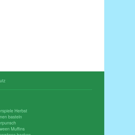
utz
rspiele Herbst
nen basteln
erpunsch
oween Muffins
insgänse backen