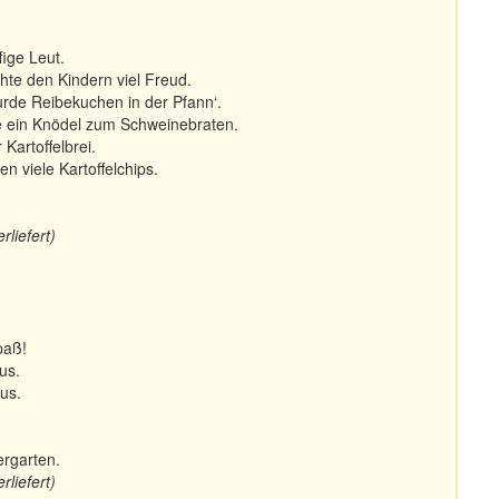
fige Leut.
hte den Kindern viel Freud.
rde Reibekuchen in der Pfann‘.
de ein Knödel zum Schweinebraten.
Kartoffelbrei.
 viele Kartoffelchips.
liefert)
paß!
us.
aus.
ergarten.
liefert)