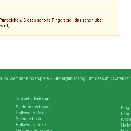
Pimpelchen. Dieses schöne Fingerspiel, das schon über
ird,...
2026 Welt der Kinderspiele » Kindergeburtstag |
Impressum
|
Datensch
Aktuelle Beiträge
Fledermaus basteln
Finge
Halloween Spiele
Later
Spinnen basteln
Kind
Halloween Deko
Hall
Gespenster basteln
Mart