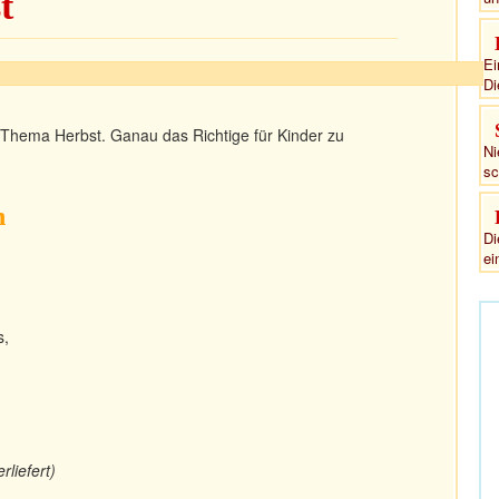
t
Ei
Di
Thema Herbst. Ganau das Richtige für Kinder zu
Ni
sc
n
Di
ei
s,
liefert)