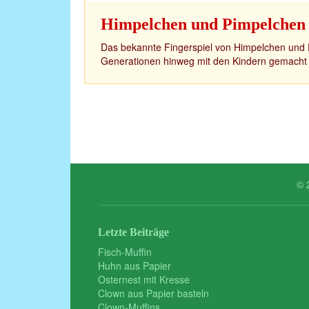
Himpelchen und Pimpelchen
Das bekannte Fingerspiel von Himpelchen und 
Generationen hinweg mit den Kindern gemacht w
© 
Letzte Beiträge
Fisch-Muffin
Huhn aus Papier
Osternest mit Kresse
Clown aus Papier basteln
Clown-Muffins