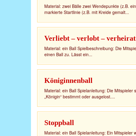
Material: zwei Bälle zwei Wendepunkte (z.B. ei
markierte Startlinie (z.B. mit Kreide gemalt...
Verliebt – verlobt – verheirat
Material: ein Ball Spielbeschreibung: Die Mitspi
einen Ball zu. Lässt ein...
Königinnenball
Material: ein Ball Spielanleitung: Die Mitspieler
„Königin“ bestimmt oder ausgelost....
Stoppball
Material: ein Ball Spielanleitung: Ein Mitspieler 