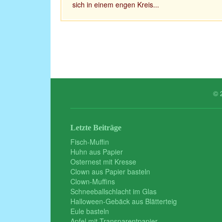
sich in einem engen Kreis...
© 
Letzte Beiträge
Fisch-Muffin
Huhn aus Papier
Osternest mit Kresse
Clown aus Papier basteln
Clown-Muffins
Schneeballschlacht im Glas
Halloween-Gebäck aus Blätterteig
Eule basteln
Apfel mit Transparentpapier