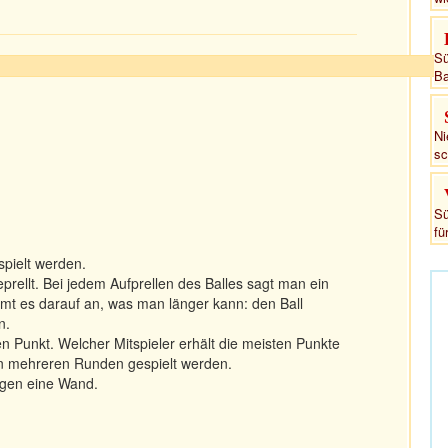
Sü
Ba
Ni
sc
Sü
fü
spielt werden.
prellt. Bei jedem Aufprellen des Balles sagt man ein
mt es darauf an, was man länger kann: den Ball
n.
n Punkt. Welcher Mitspieler erhält die meisten Punkte
in mehreren Runden gespielt werden.
gegen eine Wand.