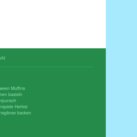
utz
oween Muffins
nen basteln
erpunsch
rspiele Herbst
insgänse backen