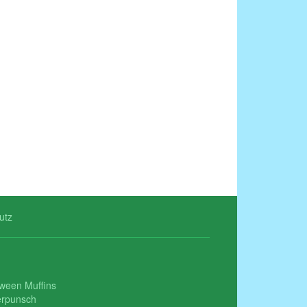
utz
oween Muffins
erpunsch