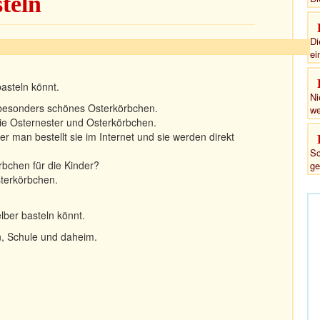
teln
Di
ei
asteln könnt.
Ni
 besonders schönes Osterkörbchen.
we
die Osternester und Osterkörbchen.
er man bestellt sie im Internet und sie werden direkt
Sc
bchen für die Kinder?
ge
Osterkörbchen.
lber basteln könnt.
en, Schule und daheim.