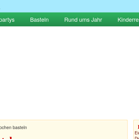
partys
Basteln
Rund ums Jahr
Kinderre
bchen basteln
Ei
Di