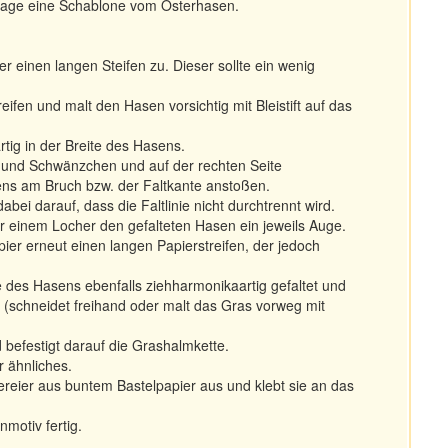
rlage eine Schablone vom Osterhasen.
 einen langen Steifen zu. Dieser sollte ein wenig
ifen und malt den Hasen vorsichtig mit Bleistift auf das
tig in der Breite des Hasens.
n und Schwänzchen und auf der rechten Seite
ns am Bruch bzw. der Faltkante anstoßen.
bei darauf, dass die Faltlinie nicht durchtrennt wird.
r einem Locher den gefalteten Hasen ein jeweils Auge.
ier erneut einen langen Papierstreifen, der jedoch
ite des Hasens ebenfalls ziehharmonikaartig gefaltet und
(schneidet freihand oder malt das Gras vorweg mit
 befestigt darauf die Grashalmkette.
r ähnliches.
ereier aus buntem Bastelpapier aus und klebt sie an das
motiv fertig.