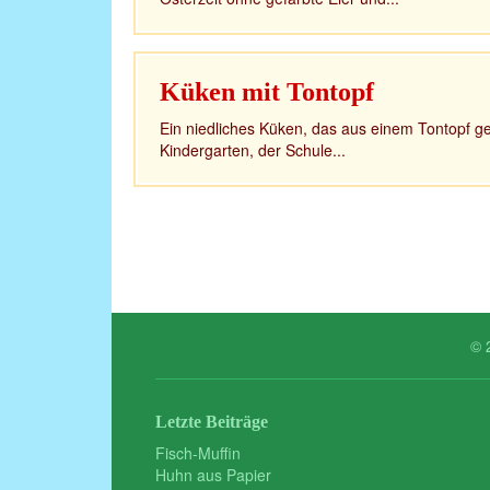
Küken mit Tontopf
Ein niedliches Küken, das aus einem Tontopf geb
Kindergarten, der Schule...
© 
Letzte Beiträge
Fisch-Muffin
Huhn aus Papier