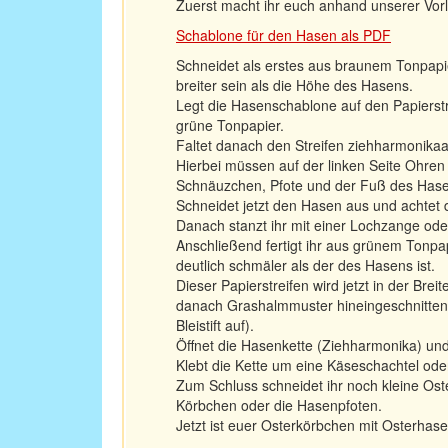
Zuerst macht ihr euch anhand unserer Vo
Schablone für den Hasen als PDF
Schneidet als erstes aus braunem Tonpapier
breiter sein als die Höhe des Hasens.
Legt die Hasenschablone auf den Papierstre
grüne Tonpapier.
Faltet danach den Streifen ziehharmonikaar
Hierbei müssen auf der linken Seite Ohre
Schnäuzchen, Pfote und der Fuß des Hase
Schneidet jetzt den Hasen aus und achtet da
Danach stanzt ihr mit einer Lochzange ode
Anschließend fertigt ihr aus grünem Tonpap
deutlich schmäler als der des Hasens ist.
Dieser Papierstreifen wird jetzt in der Bre
danach Grashalmmuster hineingeschnitten 
Bleistift auf).
Öffnet die Hasenkette (Ziehharmonika) und
Klebt die Kette um eine Käseschachtel ode
Zum Schluss schneidet ihr noch kleine Ost
Körbchen oder die Hasenpfoten.
Jetzt ist euer Osterkörbchen mit Osterhasen