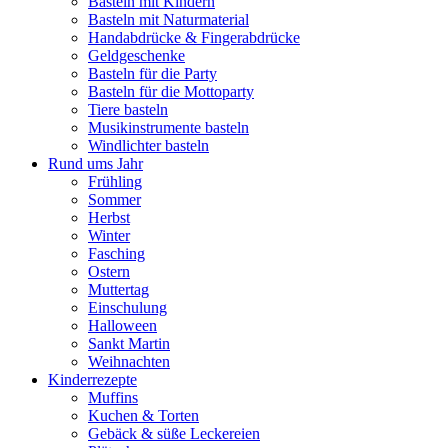
Basteln mit Kindern
Basteln mit Naturmaterial
Handabdrücke & Fingerabdrücke
Geldgeschenke
Basteln für die Party
Basteln für die Mottoparty
Tiere basteln
Musikinstrumente basteln
Windlichter basteln
Rund ums Jahr
Frühling
Sommer
Herbst
Winter
Fasching
Ostern
Muttertag
Einschulung
Halloween
Sankt Martin
Weihnachten
Kinderrezepte
Muffins
Kuchen & Torten
Gebäck & süße Leckereien