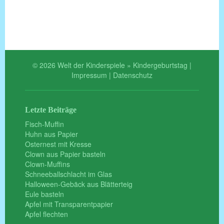
© 2026 Welt der Kinderspiele » Kindergeburtstag |
Impressum
|
Datenschutz
Letzte Beiträge
Fisch-Muffin
Huhn aus Papier
Osternest mit Kresse
Clown aus Papier basteln
Clown-Muffins
Schneeballschlacht im Glas
Halloween-Gebäck aus Blätterteig
Eule basteln
Apfel mit Transparentpapier
Apfel flechten