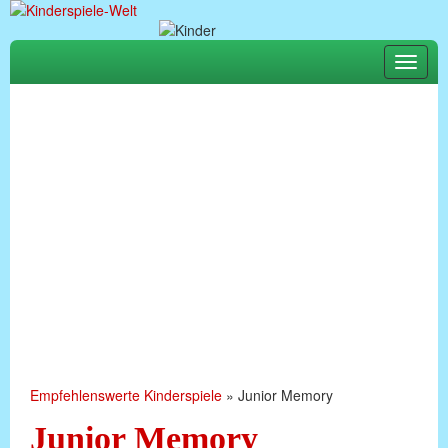
Toggle
naviga
Empfehlenswerte Kinderspiele
»
Junior Memory
Junior Memory