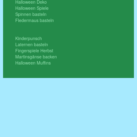
Halloween Deko
Halloween Spiele
Spinnen basteln
Fledermaus basteln
Kinderpunsch
Laternen basteln
Fingerspiele Herbst
Martinsgänse backen
Halloween Muffins