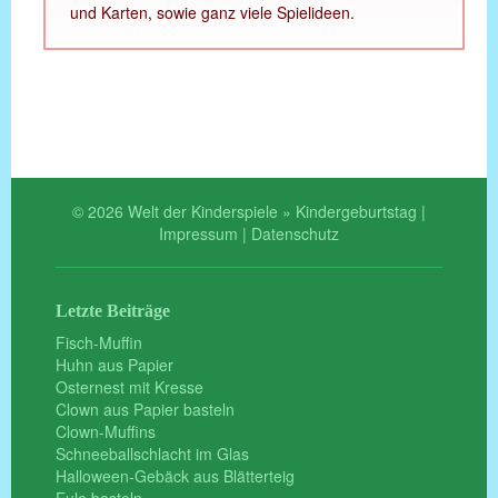
und Karten, sowie ganz viele Spielideen.
© 2026 Welt der Kinderspiele » Kindergeburtstag |
Impressum
|
Datenschutz
Letzte Beiträge
Fisch-Muffin
Huhn aus Papier
Osternest mit Kresse
Clown aus Papier basteln
Clown-Muffins
Schneeballschlacht im Glas
Halloween-Gebäck aus Blätterteig