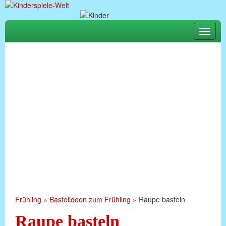
Toggle
naviga
Frühling
»
Bastelideen zum Frühling
»
Raupe basteln
Raupe basteln