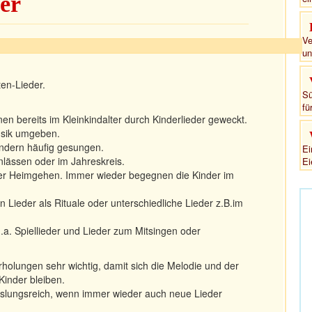
er
Ve
un
en-Lieder.
Sü
fü
nen bereits im Kleinkindalter durch Kinderlieder geweckt.
usik umgeben.
indern häufig gesungen.
Ei
nlässen oder im Jahreskreis.
Ei
er Heimgehen. Immer wieder begegnen die Kinder im
n Lieder als Rituale oder unterschiedliche Lieder z.B.im
a. Spiellieder und Lieder zum Mitsingen oder
rholungen sehr wichtig, damit sich die Melodie und der
Kinder bleiben.
hslungsreich, wenn immer wieder auch neue Lieder