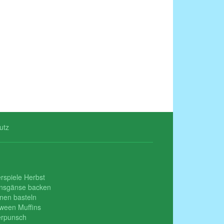
utz
rspiele Herbst
insgänse backen
nen basteln
oween Muffins
erpunsch