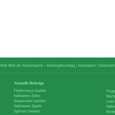
2026 Welt der Kinderspiele » Kindergeburtstag |
Impressum
|
Datensch
Aktuelle Beiträge
Fledermaus basteln
Finge
Halloween Deko
Mart
Gespenster basteln
Later
Halloween Spiele
Hall
Spinnen basteln
Kind