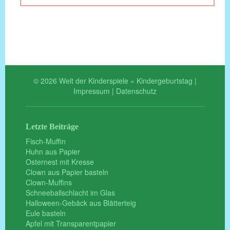
© 2026 Welt der Kinderspiele » Kindergeburtstag |
Impressum
|
Datenschutz
Letzte Beiträge
Fisch-Muffin
Huhn aus Papier
Osternest mit Kresse
Clown aus Papier basteln
Clown-Muffins
Schneeballschlacht im Glas
Halloween-Gebäck aus Blätterteig
Eule basteln
Apfel mit Transparentpapier