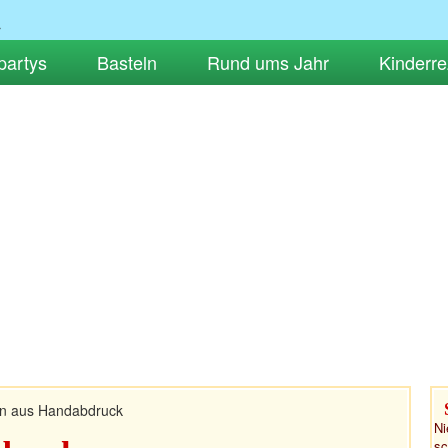
partys
Basteln
Rund ums Jahr
Kinderre
n aus Handabdruck
Ni
sc