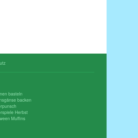
utz
nen basteln
insgänse backen
erpunsch
rspiele Herbst
oween Muffins