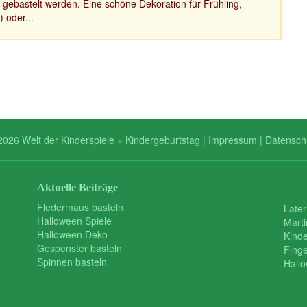
 gebastelt werden. Eine schöne Dekoration für Frühling,
 oder...
2026 Welt der Kinderspiele » Kindergeburtstag |
Impressum
|
Datensch
Aktuelle Beiträge
Fledermaus basteln
Later
Halloween Spiele
Mart
Halloween Deko
Kind
Gespenster basteln
Finge
Spinnen basteln
Hall