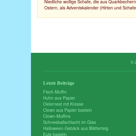
Niedliche wollige Schafe, die aus Quarkbechern
Ostern, als Adventskalender (Hirten und Schafe)
© 
Letzte Beiträge
Fisch-Muffin
Huhn aus Papier
Osternest mit Kresse
Clown aus Papier basteln
Clown-Muffins
Schneeballschlacht im Glas
Halloween-Gebäck aus Blätterteig
Eule basteln