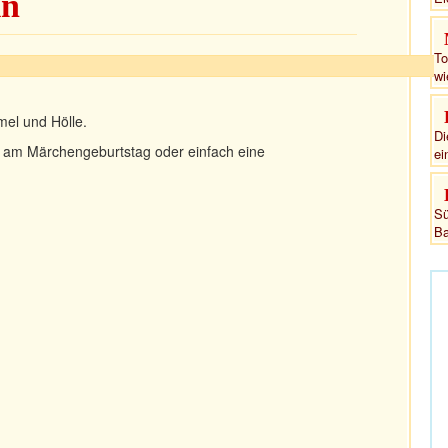
ln
To
wi
el und Hölle.
Di
ko am Märchengeburtstag oder einfach eine
ei
Sü
Ba