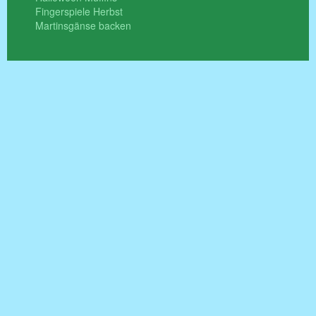
Fingerspiele Herbst
Martinsgänse backen